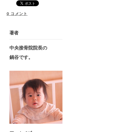
0 コメント
著者
中央接骨院院長の
​鍋谷です。